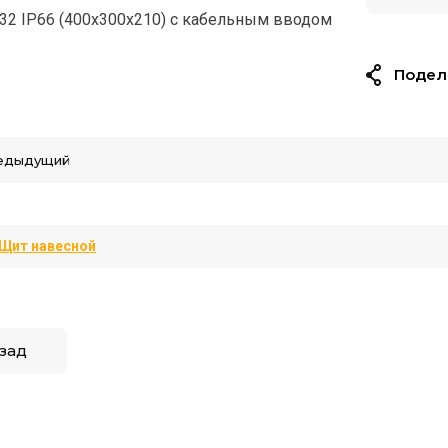
2 IP66 (400х300х210) с кабельным вводом
Подел
едыдущий
Щит навесной
зад