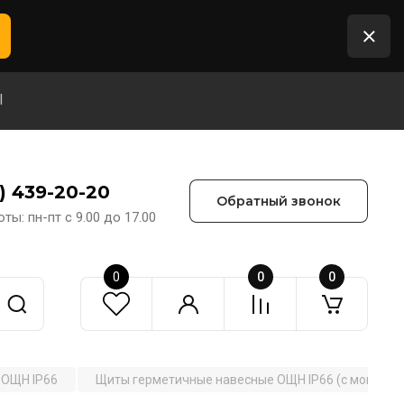
Ы
2) 439-20-20
Обратный звонок
ты: пн-пт с 9.00 до 17.00
0
0
0
 ОЩН IP66
Щиты герметичные навесные ОЩН IP66 (с монтажн