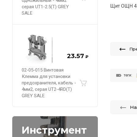
одножильный - 4мм2
Щит ОЩН 43
серая UT1-2.5(T) GREY
SALE
Пр
23.57
₽
02-05-015 Винтовая
теги:
Клемма для установки
предохранителя, кабель -
4мм2, серая UT2-4RD(T)
GREY SALE
На
Инструмент