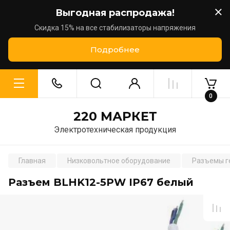
Выгодная распродажа!
Скидка 15% на все стабилизаторы напряжения
Подробнее
0
220 МАРКЕТ
Электротехническая продукция
Главная
Низковольтное оборудование
Разъемы г
Разъем BLHK12-5PW IP67 белый