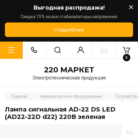
Выгодная распродажа!
Скидка 15% на все стабилизаторы напряжения
Подробнее
0
220 МАРКЕТ
Электротехническая продукция
Главная
Низковольтное оборудование
Устройств
Лампа сигнальная AD-22 DS LED
(AD22-22D d22) 220В зеленая