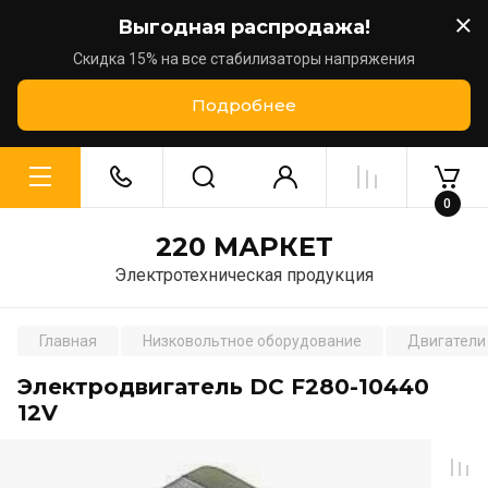
Выгодная распродажа!
Скидка 15% на все стабилизаторы напряжения
Подробнее
0
220 МАРКЕТ
Электротехническая продукция
Главная
Низковольтное оборудование
Двигатели 
Электродвигатель DC F280-10440
12V