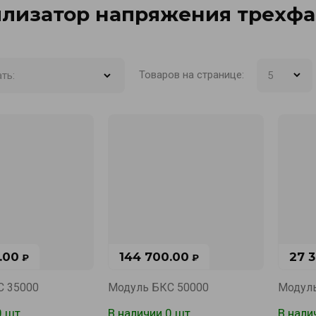
илизатор напряжения трехф
Товаров на странице:
ть:
.00
144 700.00
27 
₽
₽
С 35000
Модуль БКС 50000
Модуль
0 шт.
В наличии 0 шт.
В нали