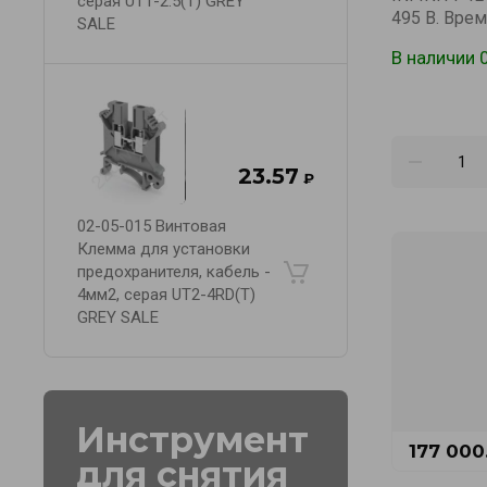
серая UT1-2.5(T) GREY
495 В. Вре
SALE
В наличии 
23.57
₽
02-05-015 Винтовая
Клемма для установки
предохранителя, кабель -
4мм2, серая UT2-4RD(T)
GREY SALE
Инструмент
177 000
для снятия