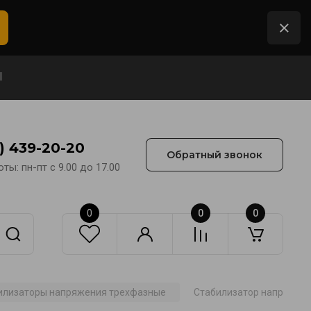
Ы
2) 439-20-20
Обратный звонок
ты: пн-пт с 9.00 до 17.00
0
0
0
илизаторы напряжения трехфазные
Стабилизатор напряжен