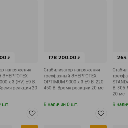
.00
178 200.00
264
₽
₽
ор напряжения
Стабилизатор напряжения
Стабил
й ЭНЕРГОТЕХ
трехфазный ЭНЕРГОТЕХ
трехф
0 х 3 (HV) ±9 В.
OPTIMUM 9000 х 3 ±9 В. 220-
STANDA
 Время реакции 20
450 В. Время реакции 20 мс
В. 305
20 мс
0 шт.
В наличии 0 шт.
В нали